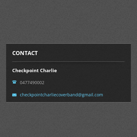
CONTACT
Checkpoint Charlie
0477490002
checkpoi
ntcharli
ecoverba
nd@gmail
.com