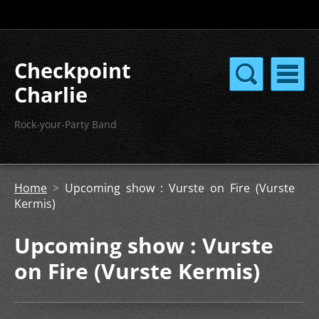
Checkpoint
Charlie
Rock-your-Party Band
Home
>
Upcoming show : Vurste on Fire (Vurste
Kermis)
Upcoming show : Vurste
on Fire (Vurste Kermis)