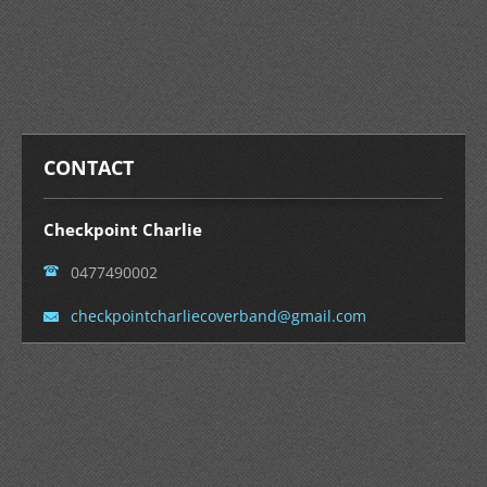
CONTACT
Checkpoint Charlie
0477490002
checkpoi
ntcharli
ecoverba
nd@gmail
.com