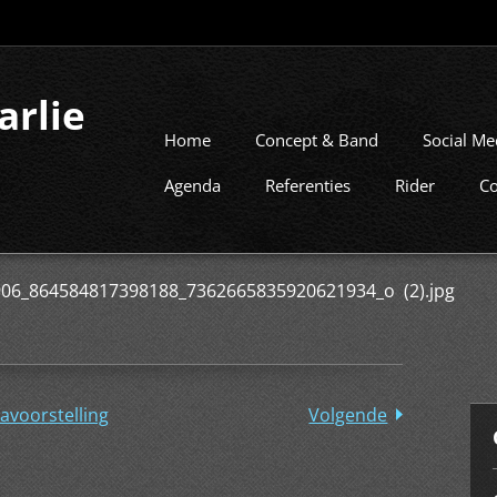
arlie
Home
Concept & Band
Social Me
Agenda
Referenties
Rider
Co
06_864584817398188_7362665835920621934_o (2).jpg
avoorstelling
Volgende