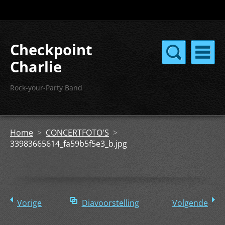
Checkpoint
Charlie
Rock-your-Party Band
Home
>
CONCERTFOTO'S
>
33983665614_fa59b5f5e3_b.jpg
Vorige
Diavoorstelling
Volgende