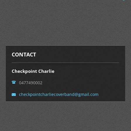
CONTACT
Checkpoint Charlie
0477490002
checkpoi
ntcharli
ecoverba
nd@gmail
.com