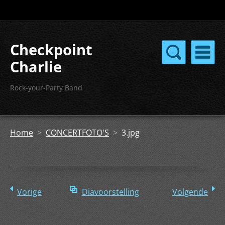
Checkpoint
Charlie
Rock-your-Party Band
Home
>
CONCERTFOTO'S
>
3.jpg
Vorige
Diavoorstelling
Volgende